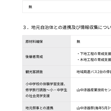
無
３．地元自治体との連携及び情報収集につ
原材料確保
無
・下地工程の育成支
後継者育成
・木地工程の育成支援
観光客誘致
地域周遊バス2台の停留
小中学校の体験学習支援、
修学旅行誘致～小・中学生
山中漆器産業技術セ
の社会見学支援
地元祭事との連携
山中漆器祭(毎年5月