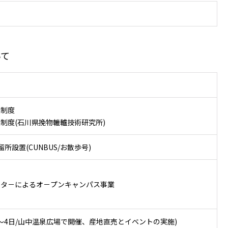
いて
援制度
制度(石川県挽物轆轤技術研究所)
所設置(CUNBUS/お散歩号)
ンタ－によるオ－プンキャンパス事業
3～4日/山中温泉広場で開催、産地直売とイベントの実施)