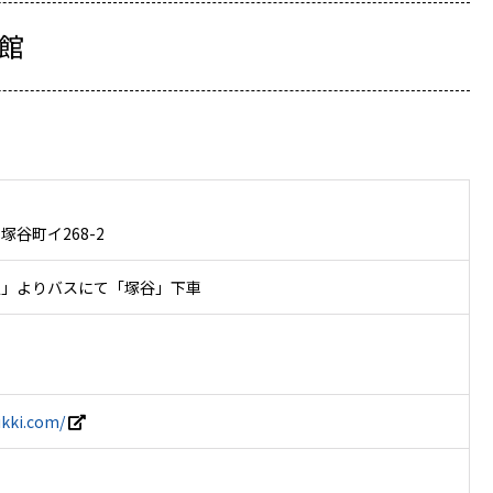
館
谷町イ268-2
駅」よりバスにて「塚谷」下車
ikki.com/