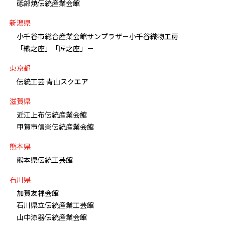
砥部焼伝統産業会館
新潟県
小千谷市総合産業会館サンプラザ－小千谷織物工房
「織之座」「匠之座」－
東京都
伝統工芸 青山スクエア
滋賀県
近江上布伝統産業会館
甲賀市信楽伝統産業会館
熊本県
熊本県伝統工芸館
石川県
加賀友禅会館
石川県立伝統産業工芸館
山中漆器伝統産業会館