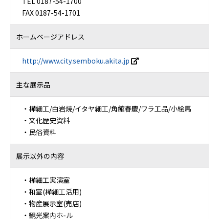
TEL 0187-54-1700
FAX 0187-54-1701
ホームページアドレス
http://www.city.semboku.akita.jp
主な展示品
・樺細工/白岩焼/イタヤ細工/角館春慶/ワラ工品/小絵馬
・文化歴史資料
・民俗資料
展示以外の内容
・樺細工実演室
・和室(樺細工活用)
・物産展示室(売店)
・観光案内ホ-ル