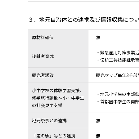
３．地元自治体との連携及び情報収集につ
原材料確保
無
・緊急雇用対策事業活用
後継者育成
・伝統工芸技能継承育
観光客誘致
観光マップ毎年3千部
小中学校の体験学習支援、
・地元小学生の南部
修学旅行誘致～小・中学生
・首都圏中学生の南
の社会見学支援
地元祭事との連携
無
「道の駅」等との連携
無