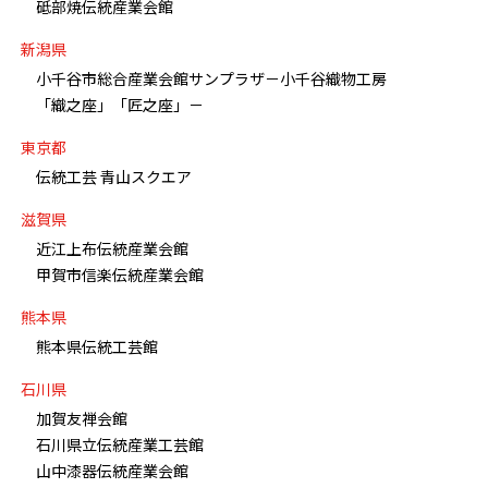
砥部焼伝統産業会館
新潟県
小千谷市総合産業会館サンプラザ－小千谷織物工房
「織之座」「匠之座」－
東京都
伝統工芸 青山スクエア
滋賀県
近江上布伝統産業会館
甲賀市信楽伝統産業会館
熊本県
熊本県伝統工芸館
石川県
加賀友禅会館
石川県立伝統産業工芸館
山中漆器伝統産業会館