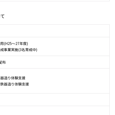
いて
(H25～27年度)
成事業実施(3名育成中)
配布
鉄器造り体験支援
部鉄器造り体験支援