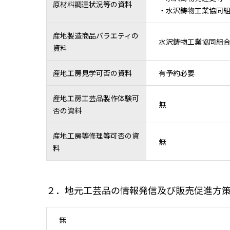
原材料調達状況等の資料
・水沢鋳物工業協同組
産地製造商品バラエティの
水沢鋳物工業協同組合
資料
産地工房見学可否の資料
有予約必要
産地工房工芸品製作体験可
無
否の資料
産地工房等修理等可否の資
無
料
２．地元工芸品の情報発信及び販売促進方
無