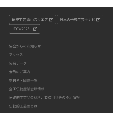
伝統工芸 青山スクエア
日本の伝統工芸士ナビ
JTCW2025
協会からのお知らせ
アクセス
協会データ
会員のご案内
寄付者・団体一覧
全国伝統産業会館情報
伝統的工芸品の材料、製造用具等の不足情報
伝統的工芸品とは