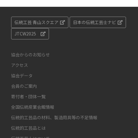
伝統工芸 青山スクエア
日本の伝統工芸士ナビ
JTCW2025
協会からのお知らせ
アクセス
協会データ
会員のご案内
寄付者・団体一覧
全国伝統産業会館情報
伝統的工芸品の材料、製造用具等の不足情報
伝統的工芸品とは