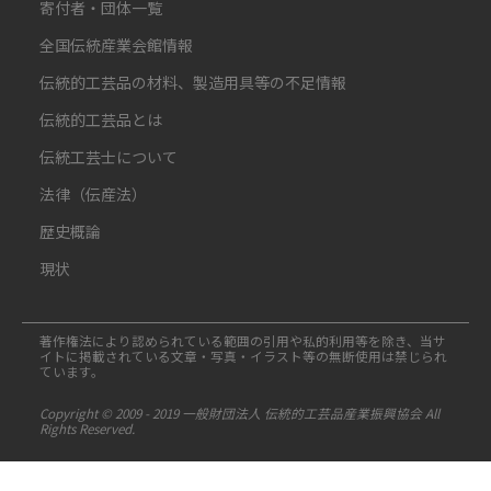
寄付者・団体一覧
全国伝統産業会館情報
伝統的工芸品の材料、製造用具等の不足情報
伝統的工芸品とは
伝統工芸士について
法律（伝産法）
歴史概論
現状
著作権法により認められている範囲の引用や私的利用等を除き、当サ
イトに掲載されている文章・写真・イラスト等の無断使用は禁じられ
ています。
Copyright © 2009 - 2019 一般財団法人 伝統的工芸品産業振興協会 All
Rights Reserved.