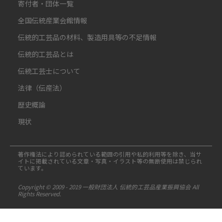
寄付者・団体一覧
全国伝統産業会館情報
伝統的工芸品の材料、製造用具等の不足情報
伝統的工芸品とは
伝統工芸士について
法律（伝産法）
歴史概論
現状
著作権法により認められている範囲の引用や私的利用等を除き、当サ
イトに掲載されている文章・写真・イラスト等の無断使用は禁じられ
ています。
Copyright © 2009 - 2019 一般財団法人 伝統的工芸品産業振興協会 All
Rights Reserved.