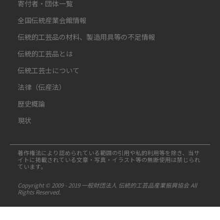
寄付者・団体一覧
全国伝統産業会館情報
伝統的工芸品の材料、製造用具等の不足情報
伝統的工芸品とは
伝統工芸士について
法律（伝産法）
歴史概論
現状
著作権法により認められている範囲の引用や私的利用等を除き、当サ
イトに掲載されている文章・写真・イラスト等の無断使用は禁じられ
ています。
Copyright © 2009 - 2019 一般財団法人 伝統的工芸品産業振興協会 All
Rights Reserved.