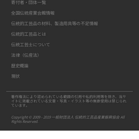
寄付者・団体一覧
全国伝統産業会館情報
伝統的工芸品の材料、製造用具等の不足情報
伝統的工芸品とは
伝統工芸士について
法律（伝産法）
歴史概論
現状
著作権法により認められている範囲の引用や私的利用等を除き、当サ
イトに掲載されている文章・写真・イラスト等の無断使用は禁じられ
ています。
Copyright © 2009 - 2019 一般財団法人 伝統的工芸品産業振興協会 All
Rights Reserved.