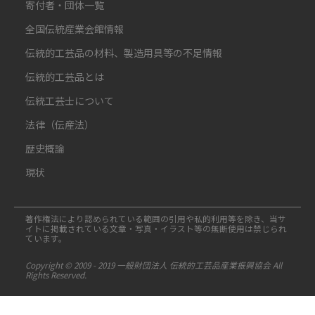
寄付者・団体一覧
全国伝統産業会館情報
伝統的工芸品の材料、製造用具等の不足情報
伝統的工芸品とは
伝統工芸士について
法律（伝産法）
歴史概論
現状
著作権法により認められている範囲の引用や私的利用等を除き、当サ
イトに掲載されている文章・写真・イラスト等の無断使用は禁じられ
ています。
Copyright © 2009 - 2019 一般財団法人 伝統的工芸品産業振興協会 All
Rights Reserved.