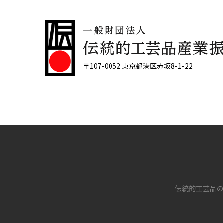
〒107-0052 東京都港区赤坂8-1-22
伝統的工芸品