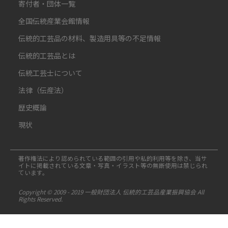
寄付者・団体一覧
全国伝統産業会館情報
伝統的工芸品の材料、製造用具等の不足情報
伝統的工芸品とは
伝統工芸士について
法律（伝産法）
歴史概論
現状
著作権法により認められている範囲の引用や私的利用等を除き、当サ
イトに掲載されている文章・写真・イラスト等の無断使用は禁じられ
ています。
Copyright © 2009 - 2019 一般財団法人 伝統的工芸品産業振興協会 All
Rights Reserved.