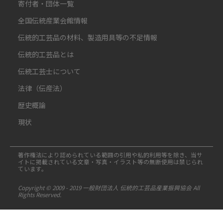
寄付者・団体一覧
全国伝統産業会館情報
伝統的工芸品の材料、製造用具等の不足情報
伝統的工芸品とは
伝統工芸士について
法律（伝産法）
歴史概論
現状
著作権法により認められている範囲の引用や私的利用等を除き、当サ
イトに掲載されている文章・写真・イラスト等の無断使用は禁じられ
ています。
Copyright © 2009 - 2019 一般財団法人 伝統的工芸品産業振興協会 All
Rights Reserved.